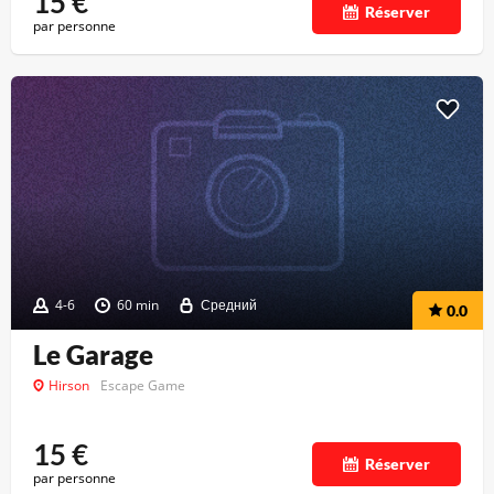
15
€
Réserver
par personne
4-6
60 min
Средний
0.0
Le Garage
Hirson
Escape Game
15
€
Réserver
par personne