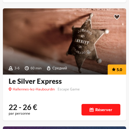
3-6
60 min
Средний
5.0
Le Silver Express
Hallennes-lez-Haubourdin
Escape Game
22 - 26
€
Réserver
par personne