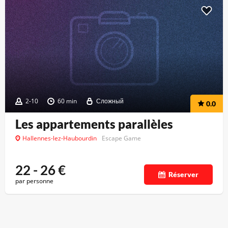
2-10
60 min
Сложный
0.0
Les appartements parallèles
Hallennes-lez-Haubourdin
Escape Game
22 - 26
€
Réserver
par personne