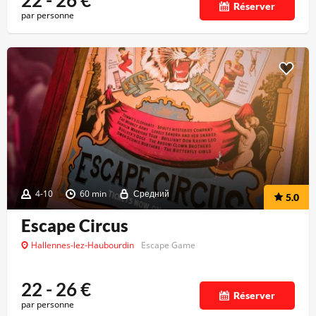
22 - 26
€
Réserver
par personne
4-10
60 min
Средний
5.0
Escape Circus
Hallennes-lez-Haubourdin
Escape Game
22 - 26
€
Réserver
par personne