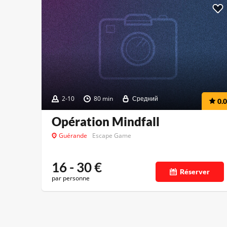
2-10
80 min
Средний
0.0
Opération Mindfall
Guérande
Escape Game
16 - 30
€
Réserver
par personne