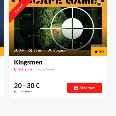
Fermé
3-6
60 min
Средний
0.0
Kingsmen
Guérande
Escape Game
20 - 30
€
Réserver
par personne