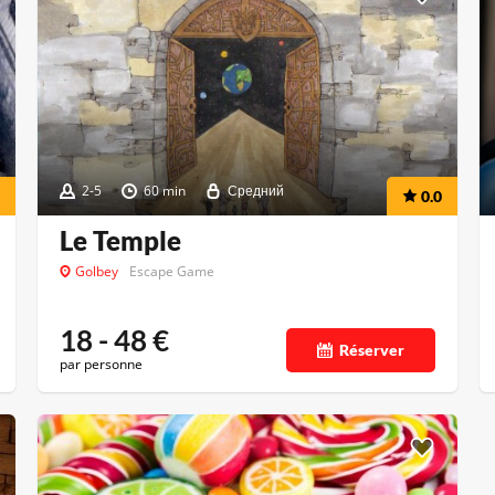
2-5
60 min
Средний
0.0
Le Temple
Golbey
Escape Game
18 - 48
€
Réserver
par personne