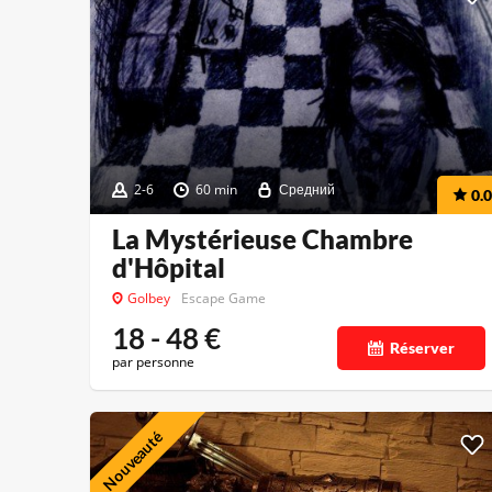
2-6
60 min
Средний
0.0
La Mystérieuse Chambre
d'Hôpital
Golbey
Escape Game
18 - 48
€
Réserver
par personne
Nouveauté