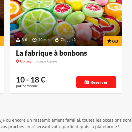
3-6
40 min
Средний
0.0
La fabrique à bonbons
Golbey
Escape Game
10 - 18
€
Réserver
par personne
EVJF ou encore un rassemblement familial, toutes les occasions s
vos proches en réservant votre partie depuis la plateforme !