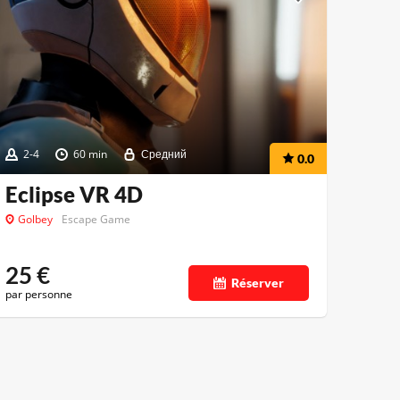
2-4
60 min
Средний
0.0
Eclipse VR 4D
Golbey
Escape Game
25
€
Réserver
par personne