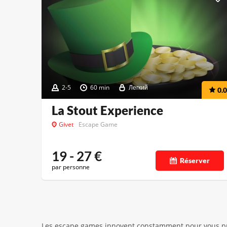
2-5
60 min
Легкий
0.0
La Stout Experience
Givet
Escape Game
19 - 27
€
Réserver
par personne
Les escape games innovent constamment pour vous prop