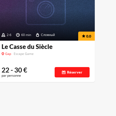
2-6
60 min
Сложный
0.0
Le Casse du Siècle
Gap
Escape Game
22 - 30
€
Réserver
par personne