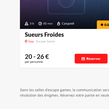
3-6
60 min
Средний
0.0
Sueurs Froides
Gap
Escape Game
20 - 26
€
Réserver
par personne
Dans les salles d’escape games, la communication sera
résolution des énigmes. Réservez votre partie en seul