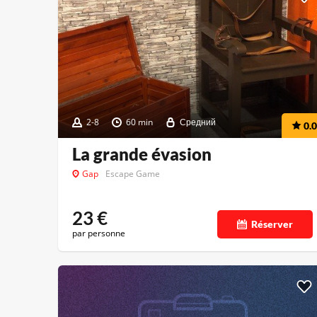
2-8
60 min
Средний
0.0
La grande évasion
Gap
Escape Game
23
€
Réserver
par personne