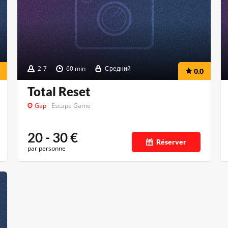
2-7
60 min
Средний
0.0
Total Reset
Gap
Escape Game
20 - 30
€
Réserver
par personne