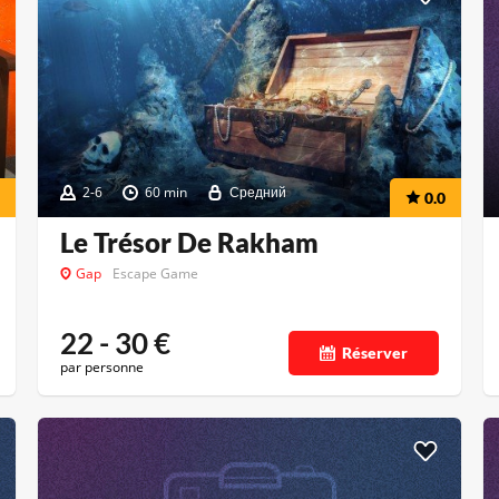
2-6
60 min
Средний
0.0
Le Trésor De Rakham
Gap
Escape Game
22 - 30
€
Réserver
par personne