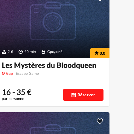
2-6
60 min
Средний
0.0
Les Mystères du Bloodqueen
Gap
Escape Game
16 - 35
€
Réserver
par personne