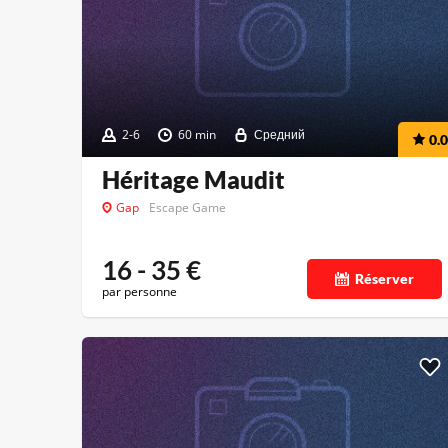
2-6
60 min
Средний
0.0
Héritage Maudit
Gap
Escape Game
16 - 35
€
Réserver
par personne