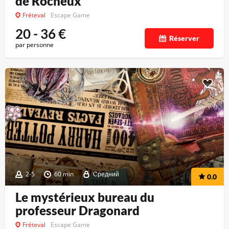
de Rocheux
Fréteval
Escape Game
20 - 36
€
Réserver
par personne
2-5
60 min
Средний
0.0
Le mystérieux bureau du
professeur Dragonard
Fréteval
Escape Game