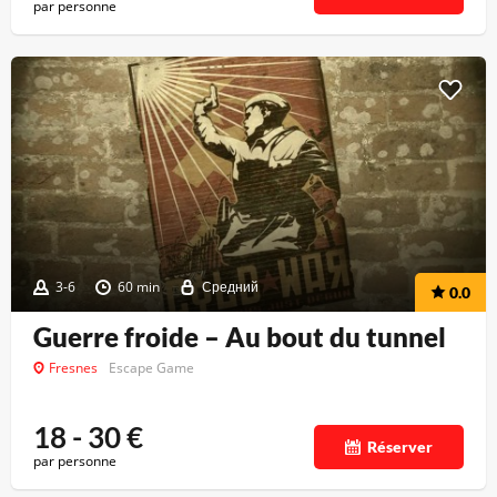
par personne
3-6
60 min
Средний
0.0
Guerre froide – Au bout du tunnel
Fresnes
Escape Game
18 - 30
€
Réserver
par personne