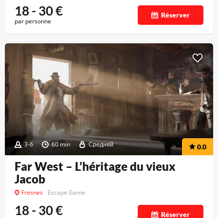
18 - 30
€
Réserver
par personne
3-6
60 min
Средний
0.0
Far West – L’héritage du vieux
Jacob
Fresnes
Escape Game
18 - 30
€
Réserver