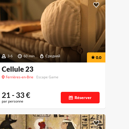
3-6
60 min
Средний
0.0
Cellule 23
Ferrières-en-Brie
Escape Game
21 - 33
€
Réserver
par personne