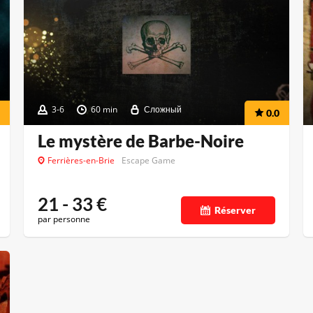
3-6
60 min
Сложный
0.0
Le mystère de Barbe-Noire
Ferrières-en-Brie
Escape Game
21 - 33
€
Réserver
par personne