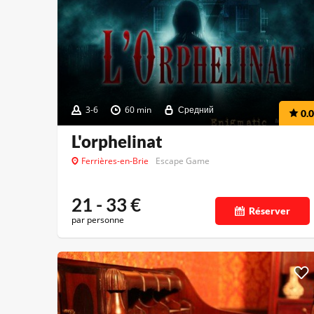
3-6
60 min
Средний
0.0
L'orphelinat
Ferrières-en-Brie
Escape Game
21 - 33
€
Réserver
par personne