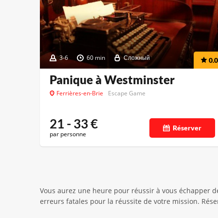
3-6
60 min
Сложный
0.0
Panique à Westminster
Ferrières-en-Brie
Escape Game
21 - 33
€
Réserver
par personne
Vous aurez une heure pour réussir à vous échapper des
erreurs fatales pour la réussite de votre mission. Rés