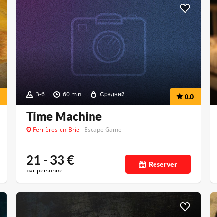
3-6
60 min
Средний
0.0
Time Machine
Ferrières-en-Brie
Escape Game
21 - 33
€
Réserver
par personne