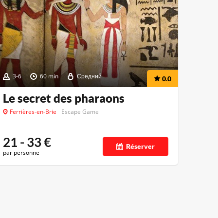
3-6
60 min
Средний
0.0
Le secret des pharaons
Ferrières-en-Brie
Escape Game
21 - 33
€
Réserver
par personne