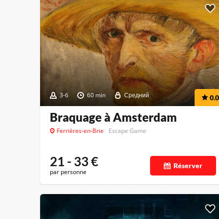
3-6
60 min
Средний
0.0
Braquage à Amsterdam
Ferrières-en-Brie
Escape Game
21 - 33
€
Réserver
par personne