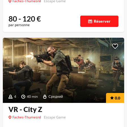
Faches-Thumesnil
Escape Game
80 - 120
€
Réserver
par personne
4
40 min
Средний
0.0
VR - City Z
Faches-Thumesnil
Escape Game