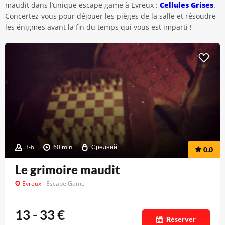
maudit dans l’unique escape game à Evreux :
Cellules Grises
.
Concertez-vous pour déjouer les pièges de la salle et résoudre
les énigmes avant la fin du temps qui vous est imparti !
3-6
60 min
Средний
0.0
Le grimoire maudit
Évreux
Escape Game
13 - 33
€
Réserver