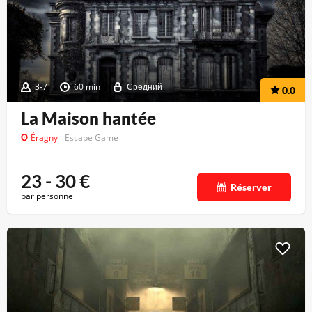
3-7
60 min
Средний
0.0
La Maison hantée
Éragny
Escape Game
23 - 30
€
Réserver
par personne