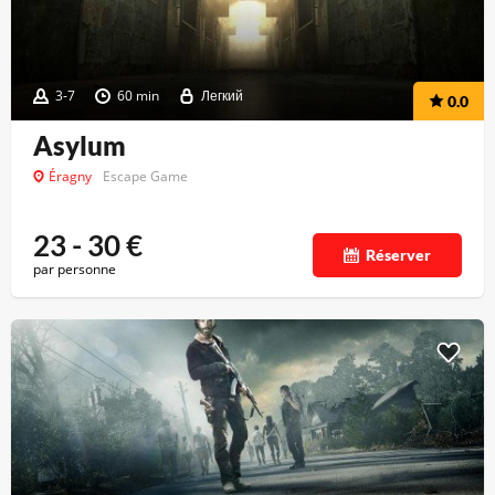
3-7
60 min
Легкий
0.0
Asylum
Éragny
Escape Game
23 - 30
€
Réserver
par personne