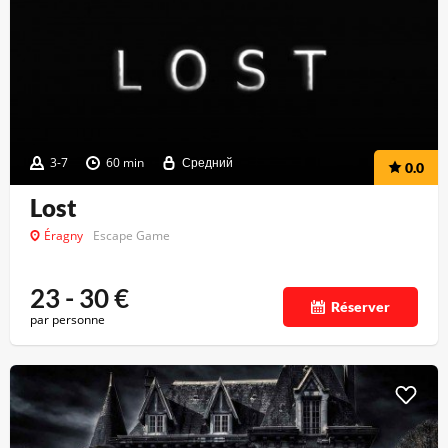
3-7
60 min
Средний
0.0
Lost
Éragny
Escape Game
23 - 30
€
Réserver
par personne