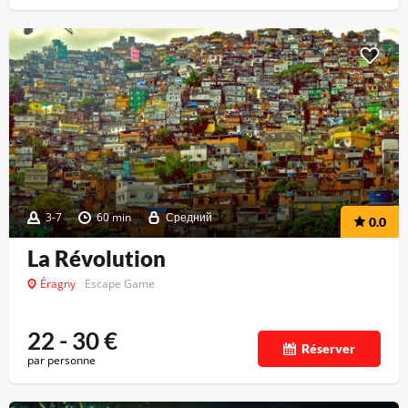
3-7
60 min
Средний
0.0
La Révolution
Éragny
Escape Game
22 - 30
€
Réserver
par personne