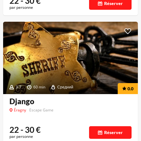
22 - 30
€
Réserver
par personne
3-7
60 min
Средний
0.0
Django
Éragny
Escape Game
22 - 30
€
Réserver
par personne