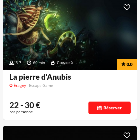
3-7
60 min
Средний
0.0
La pierre d'Anubis
Éragny
Escape Game
22 - 30
€
Réserver
par personne