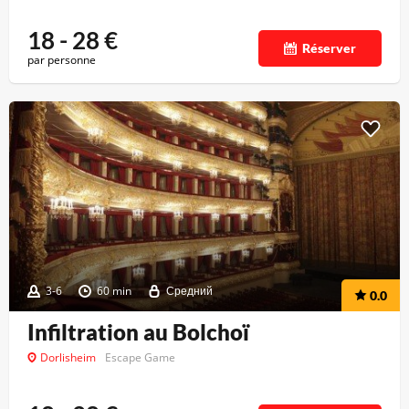
18 - 28
€
Réserver
par personne
3-6
60 min
Средний
0.0
Infiltration au Bolchoï
Dorlisheim
Escape Game