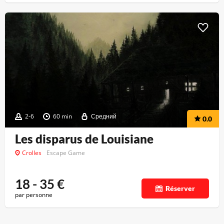
2-6
60 min
Средний
0.0
Les disparus de Louisiane
Crolles
Escape Game
18 - 35
€
Réserver
par personne