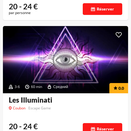
20 - 24
€
Réserver
par personne
3-6
60 min
Средний
0.0
Les Illuminati
Coubon
Escape Game
20 - 24
€
Réserver