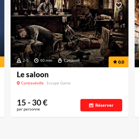
2-5
60 min
Средний
0.0
Le saloon
Contrexéville
Escape Game
15 - 30
€
Réserver
par personne