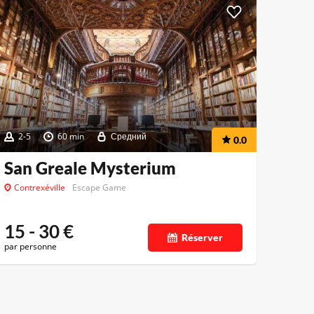
2-5
60 min
Средний
0.0
San Greale Mysterium
Contrexéville
Escape Game
15 - 30
€
Réserver
par personne