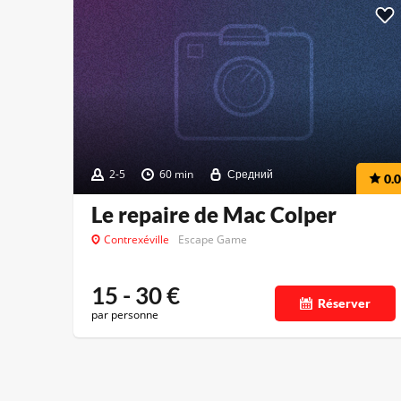
2-5
60 min
Средний
0.0
Le repaire de Mac Colper
Contrexéville
Escape Game
15 - 30
€
Réserver
par personne