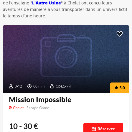
de l'enseigne "
L'Autre Usine
" à Cholet ont conçu leurs
aventures de manière à vous transporter dans un univers fictif
le temps d’une heure.
3-12
60 min
Средний
5.0
Mission Impossible
Cholet
Escape Game
10 - 30
€
Réserver