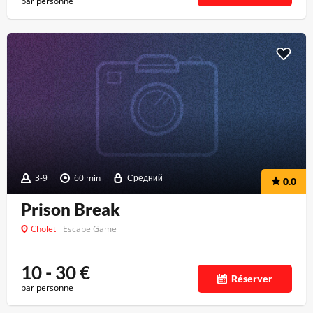
par personne
3-9
60 min
Средний
0.0
Prison Break
Cholet
Escape Game
10 - 30
€
Réserver
par personne