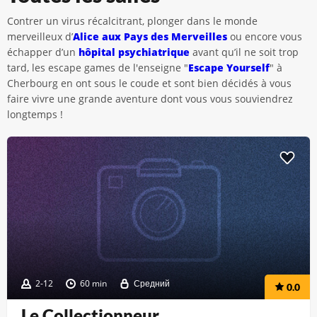
Contrer un virus récalcitrant, plonger dans le monde
merveilleux d’
Alice aux Pays des Merveilles
ou encore vous
échapper d’un
hôpital psychiatrique
avant qu’il ne soit trop
tard, les escape games de l'enseigne "
Escape Yourself
" à
Cherbourg en ont sous le coude et sont bien décidés à vous
faire vivre une grande aventure dont vous vous souviendrez
longtemps !
2-12
60 min
Средний
0.0
Le Collectionneur