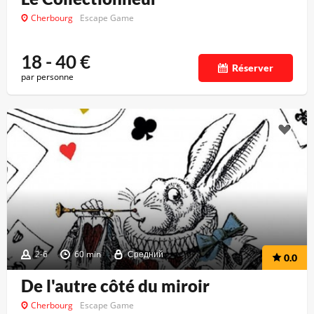
Cherbourg
Escape Game
18 - 40
€
Réserver
par personne
2-6
60 min
Средний
0.0
De l'autre côté du miroir
Cherbourg
Escape Game