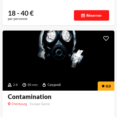
18 - 40
€
Réserver
par personne
2-6
60 min
Средний
0.0
Contamination
Cherbourg
Escape Game