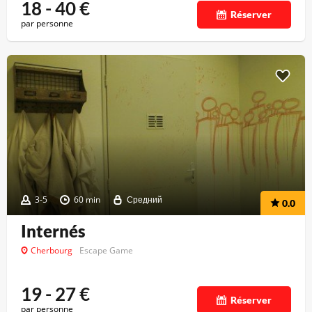
18 - 40
€
Réserver
par personne
3-5
60 min
Средний
0.0
Internés
Cherbourg
Escape Game
19 - 27
€
Réserver
par personne