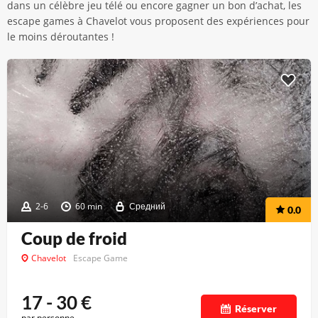
dans un célèbre jeu télé ou encore gagner un bon d’achat, les
escape games à Chavelot vous proposent des expériences pour
le moins déroutantes !
2-6
60 min
Средний
0.0
Coup de froid
Chavelot
Escape Game
17 - 30
€
Réserver
par personne