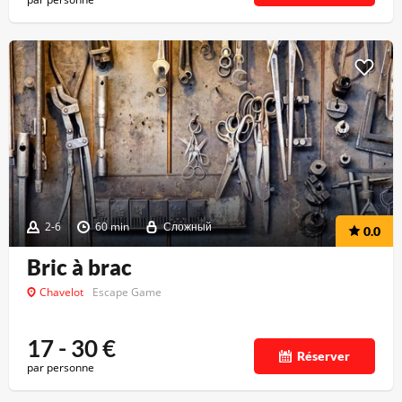
2-6
60 min
Сложный
0.0
Bric à brac
Chavelot
Escape Game
17 - 30
€
Réserver
par personne