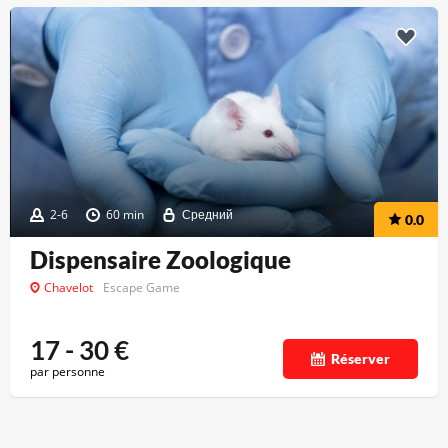
2-6
60 min
Средний
0.0
Dispensaire Zoologique
Chavelot
Escape Game
17 - 30
€
Réserver
par personne