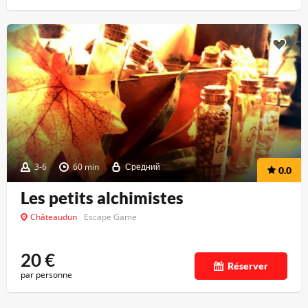
3-6
60 min
Средний
0.0
Les petits alchimistes
Châteaudun
Escape Game
20
€
Réserver
par personne