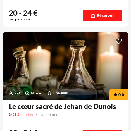
20 - 24
€
Réserver
par personne
2-8
60 min
Средний
0.0
Le cœur sacré de Jehan de Dunois
Châteaudun
Escape Game