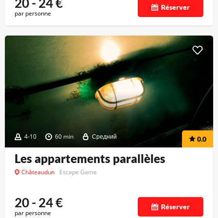
20 - 24
€
Réserver
par personne
4-10
60 min
Средний
0.0
Les appartements parallèles
Châteaudun
Escape Game
20 - 24
€
Réserver
par personne