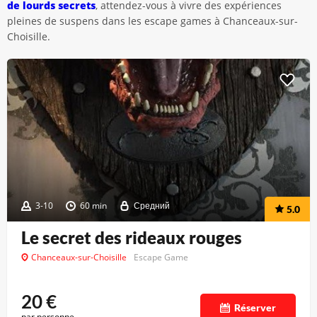
de lourds secrets
, attendez-vous à vivre des expériences
pleines de suspens dans les escape games à Chanceaux-sur-
Choisille.
3-10
60 min
Средний
5.0
Le secret des rideaux rouges
Chanceaux-sur-Choisille
Escape Game
20
€
Réserver
par personne