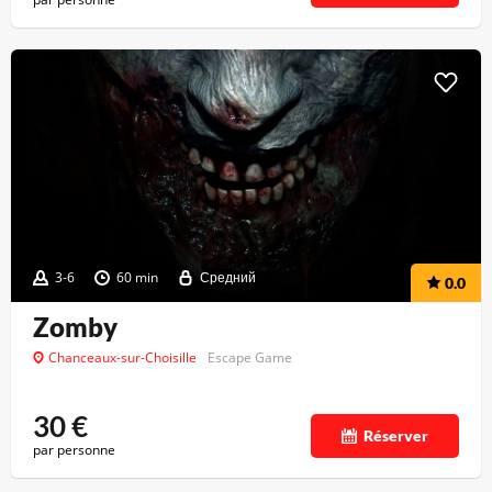
3-6
60 min
Средний
0.0
Zomby
Chanceaux-sur-Choisille
Escape Game
30
€
Réserver
par personne