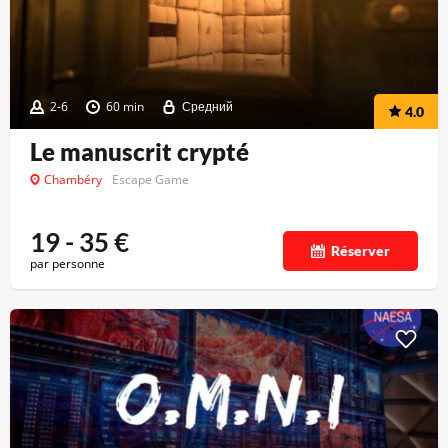
2-6
60 min
Средний
4.0
Le manuscrit crypté
Chambéry
Escape Game
19 - 35
€
Réserver
par personne