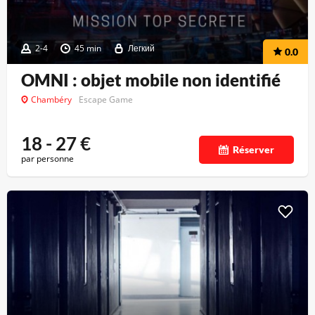
2-4
45 min
Легкий
0.0
OMNI : objet mobile non identifié
Chambéry
Escape Game
18 - 27
€
Réserver
par personne