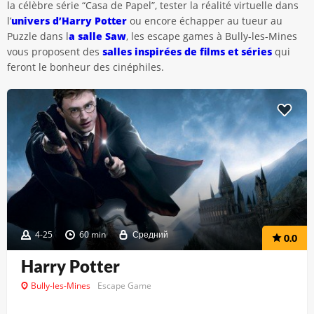
la célèbre série “Casa de Papel”, tester la réalité virtuelle dans
l’
univers d’Harry Potter
ou encore échapper au tueur au
Puzzle dans l
a salle Saw
, les escape games à Bully-les-Mines
vous proposent des
salles inspirées de films et séries
qui
feront le bonheur des cinéphiles.
4-25
60 min
Средний
0.0
Harry Potter
Bully-les-Mines
Escape Game