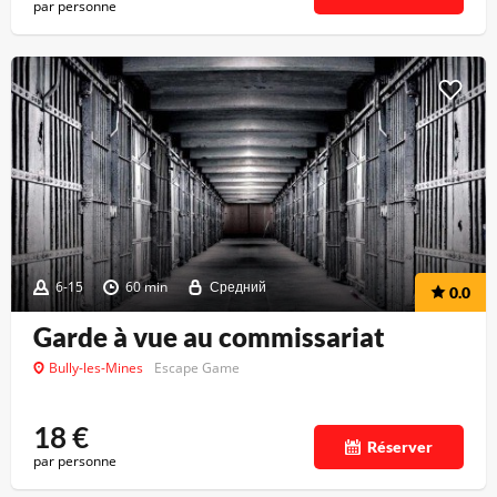
par personne
6-15
60 min
Средний
0.0
Garde à vue au commissariat
Bully-les-Mines
Escape Game
18
€
Réserver
par personne