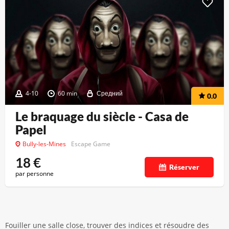
4-10
60 min
Средний
0.0
Le braquage du siècle - Casa de
Papel
Bully-les-Mines
Escape Game
18
€
Réserver
par personne
Fouiller une salle close, trouver des indices et résoudre des