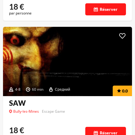
18
€
Réserver
par personne
4-8
60 min
Средний
0.0
SAW
Bully-les-Mines
Escape Game
18
€
Réserver