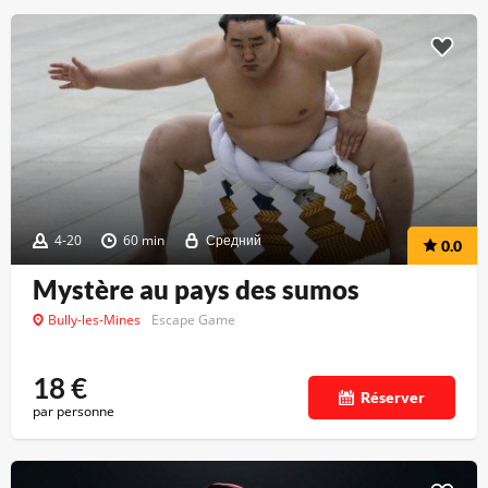
4-20
60 min
Средний
0.0
Mystère au pays des sumos
Bully-les-Mines
Escape Game
18
€
Réserver
par personne