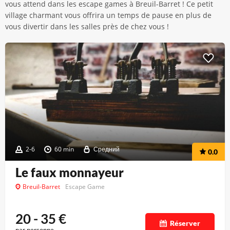
vous attend dans les escape games à Breuil-Barret ! Ce petit
village charmant vous offrira un temps de pause en plus de
vous divertir dans les salles près de chez vous !
2-6
60 min
Средний
0.0
Le faux monnayeur
Breuil-Barret
Escape Game
20 - 35
€
Réserver
par personne