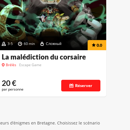
3-5
60 min
Сложный
0.0
La malédiction du corsaire
Brélès
Escape Game
20
€
Réserver
par personne
teurs d’énigmes en Bretagne. Choisissez le scénario