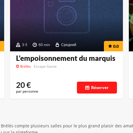
3-5
60 min
Средний
0.0
L’empoisonnement du marquis
Brélès
Escape Game
20
€
Réserver
par personne
 Brélès compte plusieurs salles pour le plus grand plaisir des ama
eu sur la plateforme.