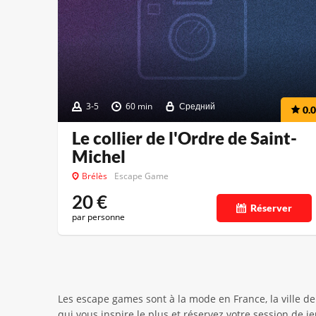
3-5
60 min
Средний
0.0
Le collier de l'Ordre de Saint-
Michel
Brélès
Escape Game
20
€
Réserver
par personne
Les escape games sont à la mode en France, la ville de
qui vous inspire le plus et réservez votre session de j