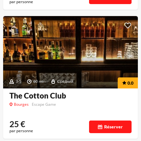
par personne
3-5
60 min
Средний
0.0
The Cotton Club
Bourges
Escape Game
25
€
Réserver
par personne