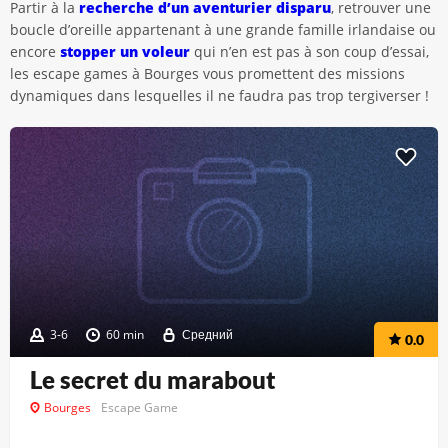
Partir à la
recherche d’un aventurier disparu
, retrouver une
boucle d’oreille appartenant à une grande famille irlandaise ou
encore
stopper un voleur
qui n’en est pas à son coup d’essai,
les escape games à Bourges vous promettent des missions
dynamiques dans lesquelles il ne faudra pas trop tergiverser !
3-6
60 min
Средний
0.0
Le secret du marabout
Bourges
Escape Game