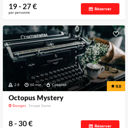
19 - 27
€
Réserver
par personne
2-8
60 min
Средний
0.0
Octopus Mystery
Bourges
Escape Game
8 - 30
€
Réserver