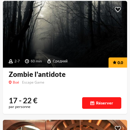
2-7
60 min
Средний
0.0
Zombie l'antidote
Boé
Escape Game
17 - 22
€
Réserver
par personne