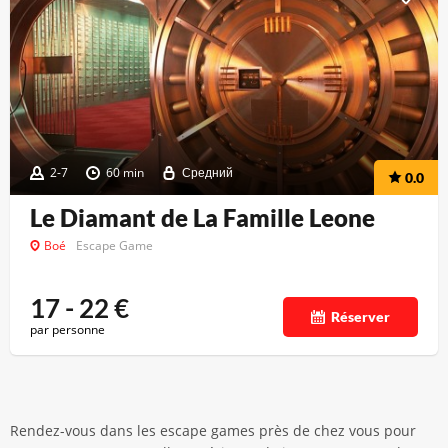
2-7
60 min
Средний
0.0
Le Diamant de La Famille Leone
Boé
Escape Game
17 - 22
€
Réserver
par personne
Rendez-vous dans les escape games près de chez vous pour