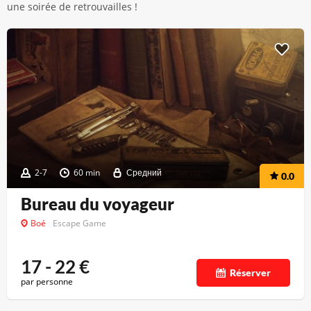
une soirée de retrouvailles !
2-7
60 min
Средний
0.0
Bureau du voyageur
Boé
Escape Game
17 - 22
€
Réserver
par personne