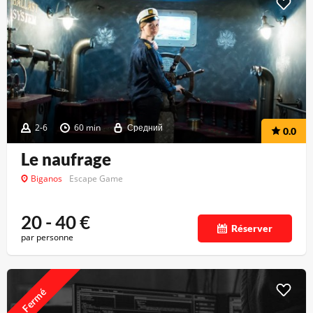
2-6
60 min
Средний
0.0
Le naufrage
Biganos
Escape Game
20 - 40
€
Réserver
par personne
Fermé