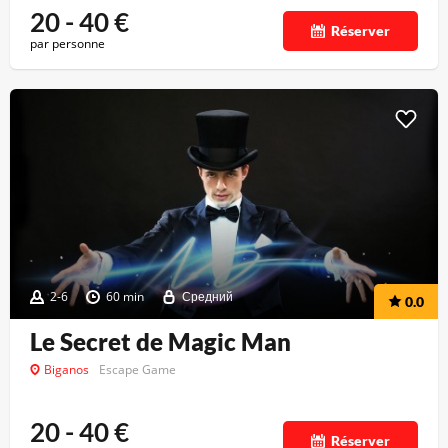
20 - 40
€
Réserver
par personne
2-6
60 min
Средний
0.0
Le Secret de Magic Man
Biganos
Escape Game
20 - 40
€
Réserver