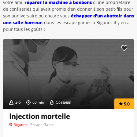
votre ami,
réparer la machine à bonbons
d’une propriétaire
de confiseries qui avait promis d’en donner à son petit-fils pour
son anniversaire ou encore vous
échapper d’un abattoir dans
une salle horreur
, dans les escape games à Biganos il y en a
pour tous les goûts :
2-6
60 min
Средний
5.0
Injection mortelle
Biganos
Escape Game