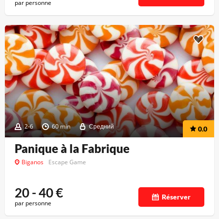
par personne
2-6
60 min
Средний
0.0
Panique à la Fabrique
Biganos
Escape Game
20 - 40
€
Réserver
par personne