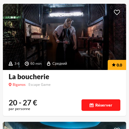
3-6
60 min
Средний
0.0
La boucherie
Biganos
Escape Game
20 - 27
€
Réserver
par personne