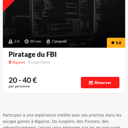
2-6
60 min
Средний
5.0
Piratage du FBI
Biganos
Escape Game
20 - 40
€
Réserver
par personne
Participez à une expérience inédite avec vos proches dans les
escape games à Biganos. Du suspens, des frissons, des
rebondissements, laissez-vous emporter par les escape gams