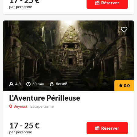
17 - 25
€
Réserver
par personne
4-8
60 min
Легкий
0.0
L'Aventure Périlleuse
Beynost
Escape Game
17 - 25
€
Réserver
par personne