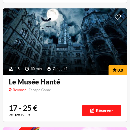
4-8
60 min
Средний
0.0
Le Musée Hanté
Beynost
Escape Game
17 - 25
€
Réserver
par personne