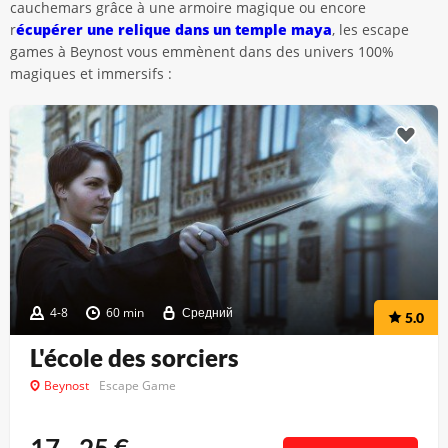
cauchemars grâce à une armoire magique ou encore
r
écupérer une relique dans un temple maya
, les escape
games à Beynost vous emmènent dans des univers 100%
magiques et immersifs :
4-8
60 min
Средний
5.0
L'école des sorciers
Beynost
Escape Game