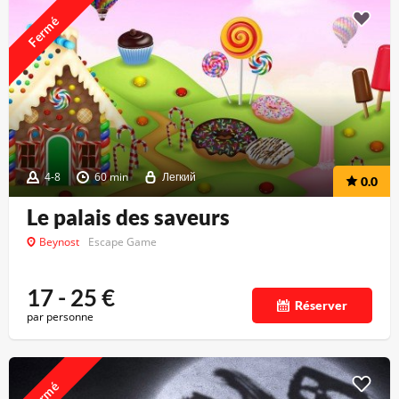
Fermé
4-8
60 min
Легкий
0.0
Le palais des saveurs
Beynost
Escape Game
17 - 25
€
Réserver
par personne
Fermé