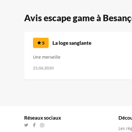
Avis escape game à Besan
La loge sanglante
5
Une merveille
21.06.2020
Réseaux sociaux
Décou
Les rè