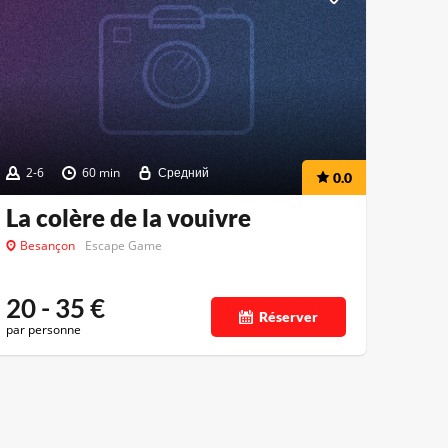
2-6
60 min
Средний
0.0
La colère de la vouivre
Besançon
Escape Game
20 - 35
€
Réserver
par personne