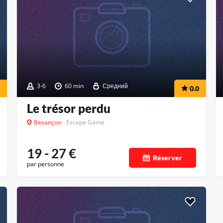
3-6
60 min
Средний
0.0
Le trésor perdu
Besançon
Escape Game
19 - 27
€
Réserver
par personne