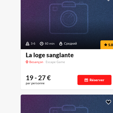
3-6
60 min
Средний
5.0
La loge sanglante
Besançon
Escape Game
19 - 27
€
Réserver
par personne