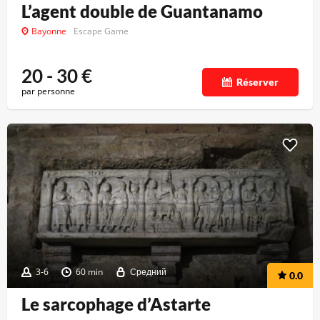
L’agent double de Guantanamo
Bayonne
Escape Game
20 - 30
€
Réserver
par personne
3-6
60 min
Средний
0.0
Le sarcophage d’Astarte