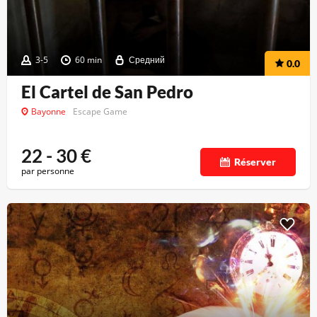
3-5
60 min
Средний
0.0
El Cartel de San Pedro
Bayonne
Escape Game
22 - 30
€
Réserver
par personne