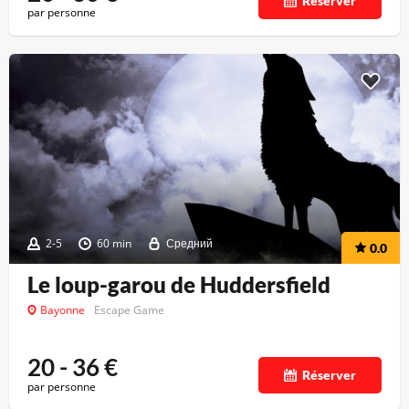
Réserver
par personne
2-5
60 min
Средний
0.0
Le loup-garou de Huddersfield
Bayonne
Escape Game
20 - 36
€
Réserver
par personne