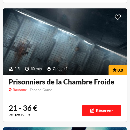
2-5
60 min
Средний
0.0
Prisonniers de la Chambre Froide
Bayonne
Escape Game
21 - 36
€
Réserver
par personne