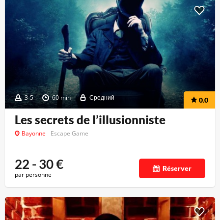
3-5
60 min
Средний
0.0
Les secrets de l’illusionniste
Bayonne
Escape Game
22 - 30
€
Réserver
par personne