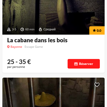
3-5
60 min
Средний
0.0
La cabane dans les bois
Bayonne
Escape Game
25 - 35
€
Réserver
par personne