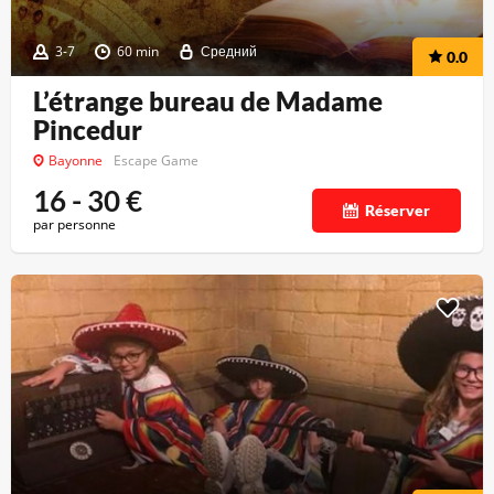
3-7
60 min
Средний
0.0
L’étrange bureau de Madame
Pincedur
Bayonne
Escape Game
16 - 30
€
Réserver
par personne