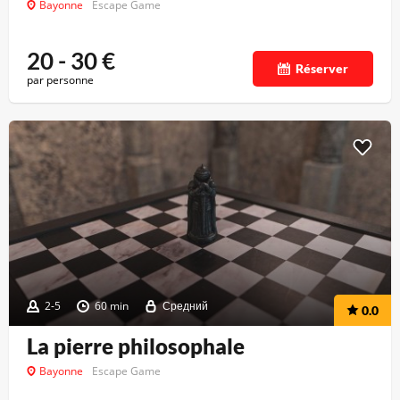
Bayonne
Escape Game
20 - 30
€
Réserver
par personne
2-5
60 min
Средний
0.0
La pierre philosophale
Bayonne
Escape Game