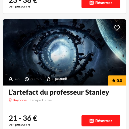
23 - 38
€
Réserver
par personne
2-5
60 min
Средний
0.0
L’artefact du professeur Stanley
Bayonne
Escape Game
21 - 36
€
Réserver
par personne