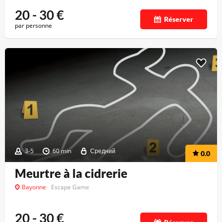
20 - 30
€
Réserver
par personne
3-5
60 min
Средний
0.0
Meurtre à la cidrerie
Bayonne
Escape Game
20 - 30
€