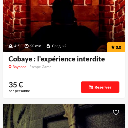
4-5
90 min
Средний
0.0
Cobaye : l’expérience interdite
Bayonne
Escape Game
35
€
Réserver
par personne