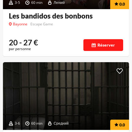
3-5
60 min
Легкий
0.0
Les bandidos des bonbons
Bayonne
Escape Game
20 - 27
€
Réserver
par personne
3-6
60 min
Средний
0.0