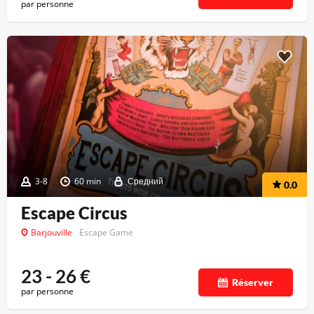
par personne
3-8
60 min
Средний
0.0
Escape Circus
Barjouville
Escape Game
23 - 26
€
Réserver
par personne