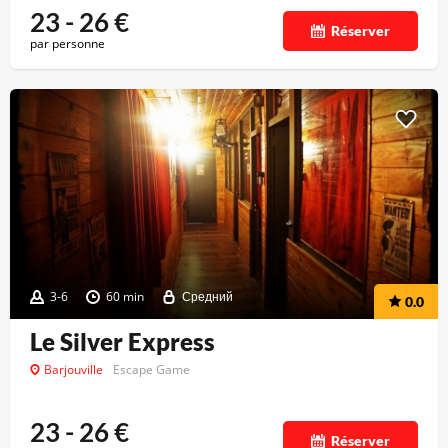
23 - 26
€
Réserver
par personne
3-6
60 min
Средний
0.0
Le Silver Express
Barjouville
Escape Game
23 - 26
€
Réserver