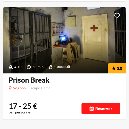
4-10
60 min
Сложный
0.0
Prison Break
Avignon
Escape Game
17 - 25
€
Réserver
par personne