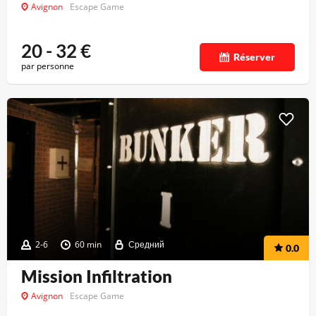
Avignon
Escape Game
20 - 32
€
Réserver
par personne
2-6
60 min
Средний
0.0
Mission Infiltration
Avignon
Escape Game