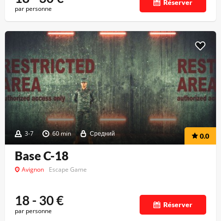
Réserver
par personne
3-7
60 min
Средний
0.0
Base C-18
Avignon
Escape Game
18 - 30
€
Réserver
par personne