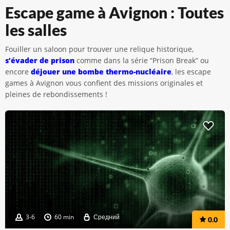
Escape game à Avignon : Toutes
les salles
Fouiller un saloon pour trouver une relique historique,
s’évader de prison
comme dans la série “Prison Break” ou
encore
déjouer une bombe thermo-nucléaire
, les escape
games à Avignon vous confient des missions originales et
pleines de rebondissements !
3-6
60 min
Средний
0.0