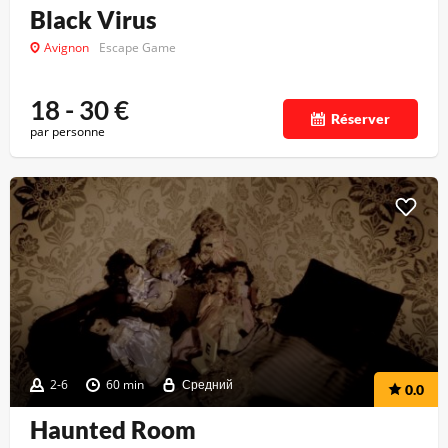
Black Virus
Avignon
Escape Game
18 - 30
€
Réserver
par personne
2-6
60 min
Средний
0.0
Haunted Room