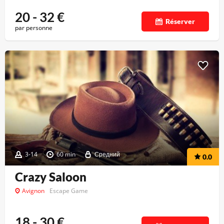
20 - 32
€
Réserver
par personne
3-14
60 min
Средний
0.0
Crazy Saloon
Avignon
Escape Game
18 - 30
€