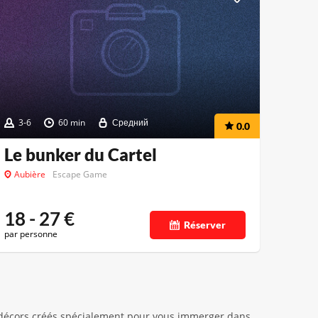
3-6
60 min
Средний
0.0
Le bunker du Cartel
Aubière
Escape Game
18 - 27
€
Réserver
par personne
 décors créés spécialement pour vous immerger dans