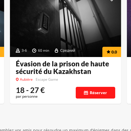
3-6
60 min
Средний
0.0
Évasion de la prison de haute
sécurité du Kazakhstan
Aubière
Escape Game
18 - 27
€
Réserver
par personne
assemblez vos amis pour résoudre un maximum d’énigmes dans des