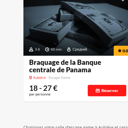
3-6
60 min
Средний
0.0
Braquage de la Banque
centrale de Panama
Aubière
Escape Game
18 - 27
€
Réserver
par personne
Choisissez votre salle d’escape game à Aubière et r