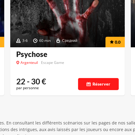
3-6
60 min
Средний
0.0
Psychose
Argenteuil
Escape Game
22 - 30
€
Réserver
par personne
. En consultant les différents scénarios sur les pages de nos sall
ptions des intrigues, aux avis laissés par les joueurs ou encore a