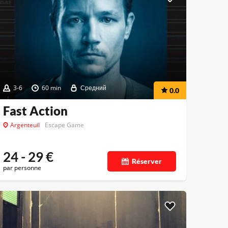
3-6
60 min
Средний
0.0
Fast Action
Argenteuil
Escape Game
24 - 29
€
Réserver
par personne