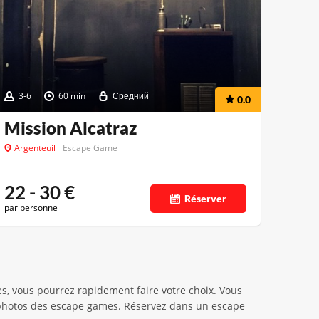
3-6
60 min
Средний
0.0
Mission Alcatraz
Argenteuil
Escape Game
22 - 30
€
Réserver
par personne
es, vous pourrez rapidement faire votre choix. Vous
ux photos des escape games. Réservez dans un escape