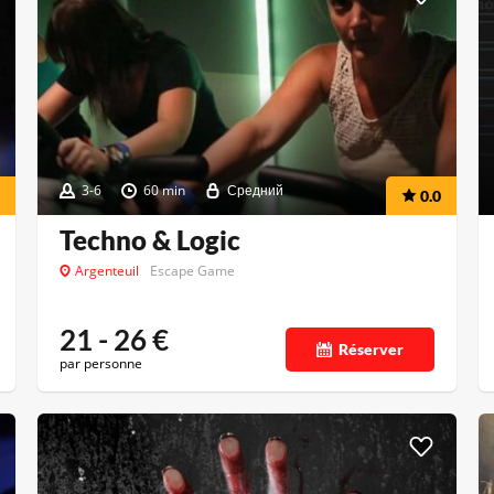
3-6
60 min
Средний
0.0
Techno & Logic
Argenteuil
Escape Game
21 - 26
€
Réserver
par personne