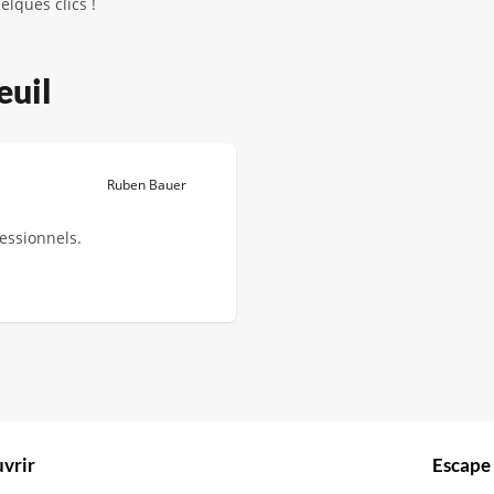
lques clics !
euil
Ruben Bauer
fessionnels.
vrir
Escape