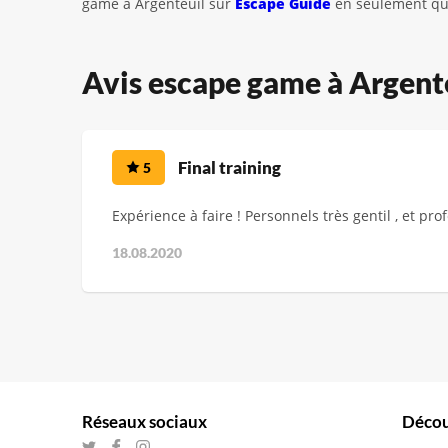
game à Argenteuil sur
Escape Guide
en seulement que
Avis escape game à Argent
Final training
5
Expérience à faire ! Personnels très gentil , et pro
18.08.2020
Réseaux sociaux
Décou