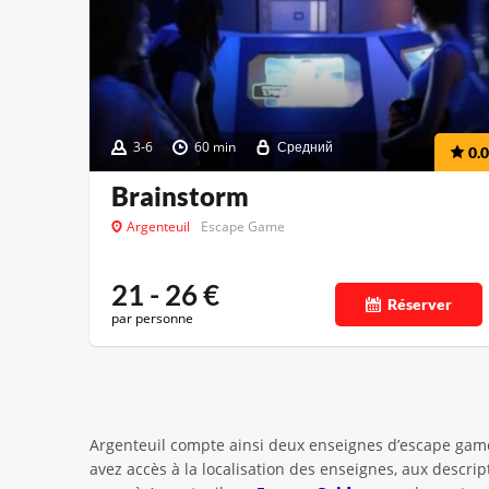
3-6
60 min
Средний
0.0
Brainstorm
Argenteuil
Escape Game
21 - 26
€
Réserver
par personne
Argenteuil compte ainsi deux enseignes d’escape games
avez accès à la localisation des enseignes, aux descri