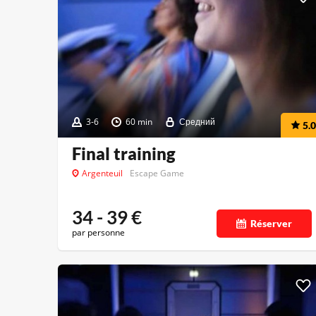
3-6
60 min
Средний
5.0
Final training
Argenteuil
Escape Game
34 - 39
€
Réserver
par personne