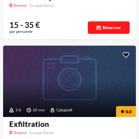
Amiens
Escape Game
15 - 35
€
Réserver
par personne
3-6
60 min
Средний
0.0
Exfiltration
Amiens
Escape Game