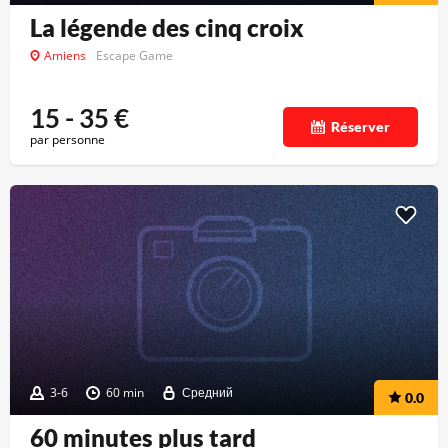
La légende des cinq croix
Amiens
Escape Game
15 - 35
€
Réserver
par personne
3-6
60 min
Средний
0.0
60 minutes plus tard