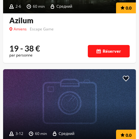
2-6
60 min
Средний
0.0
Azilum
Amiens
Escape Game
19 - 38
€
Réserver
par personne
3-12
60 min
Средний
0.0