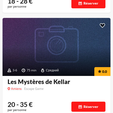
18 - 28
€
Réserver
par personne
3-6
75 min
Средний
0.0
Les Mystères de Kellar
Amiens
Escape Game
20 - 35
€
Réserver
par personne