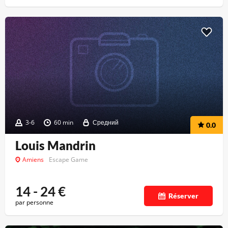
3-6
60 min
Средний
0.0
Louis Mandrin
Amiens
Escape Game
14 - 24
€
Réserver
par personne