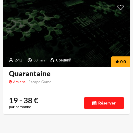
2-12
60 min
Средний
0.0
Quarantaine
Amiens
Escape Game
19 - 38
€
Réserver
par personne