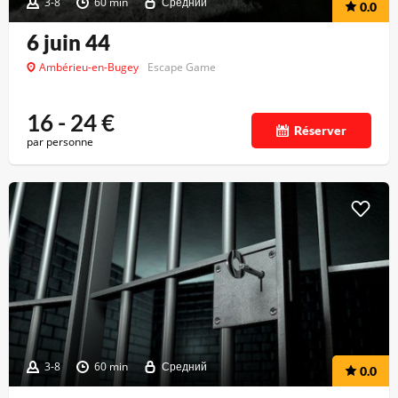
3-8
60 min
Средний
0.0
6 juin 44
Ambérieu-en-Bugey
Escape Game
16 - 24
€
Réserver
par personne
3-8
60 min
Средний
0.0