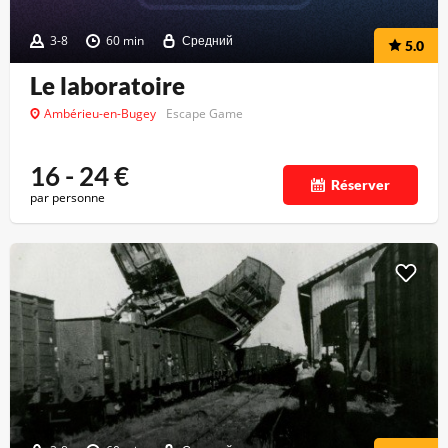
3-8
60 min
Средний
5.0
Le laboratoire
Ambérieu-en-Bugey
Escape Game
16 - 24
€
Réserver
par personne