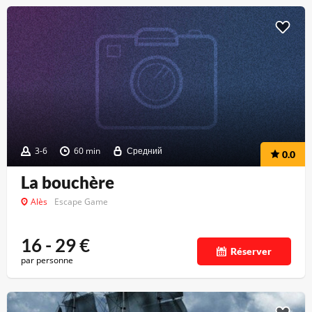
3-6
60 min
Средний
0.0
La bouchère
Alès
Escape Game
16 - 29
€
Réserver
par personne