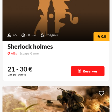
2-5
60 min
Средний
0.0
Sherlock holmes
Alès
Escape Game
21 - 30
€
Réserver
par personne