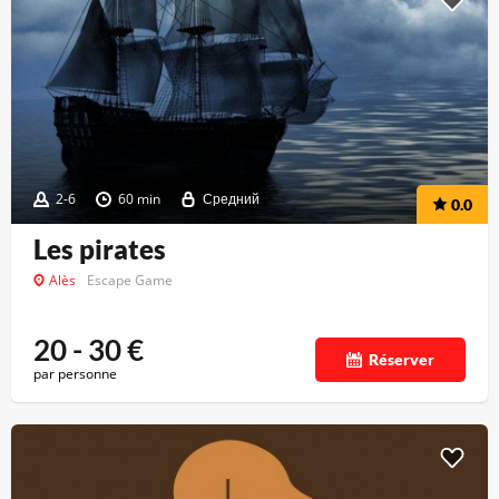
2-6
60 min
Средний
0.0
Les pirates
Alès
Escape Game
20 - 30
€
Réserver
par personne