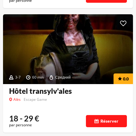
par personne
3-7
60 min
Средний
0.0
Hôtel transylv'ales
Alès
Escape Game
18 - 29
€
Réserver
par personne