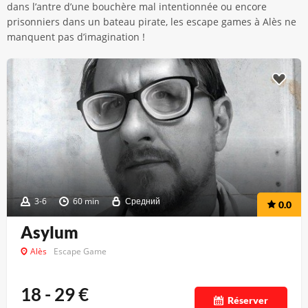
dans l’antre d’une bouchère mal intentionnée ou encore
prisonniers dans un bateau pirate, les escape games à Alès ne
manquent pas d’imagination !
3-6
60 min
Средний
0.0
Asylum
Alès
Escape Game
18 - 29
€
Réserver