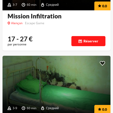
3-7
60 min
Средний
0.0
Mission Infiltration
Alençon
Escape Game
17 - 27
€
Réserver
par personne
3-9
60 min
Средний
0.0