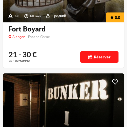
3-8
60 min
Средний
0.0
Fort Boyard
Alençon
Escape Game
21 - 30
€
Réserver
par personne