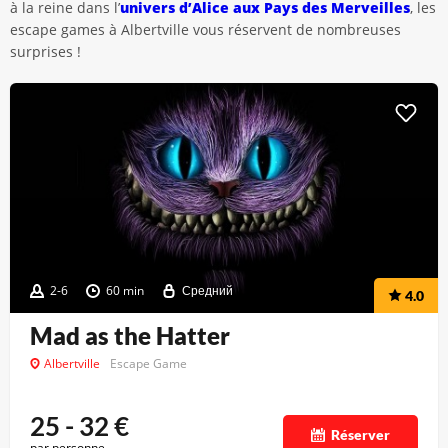
à la reine dans l’
univers d’Alice aux Pays des Merveilles
, les
escape games à Albertville vous réservent de nombreuses
surprises !
2-6
60 min
Средний
4.0
Mad as the Hatter
Albertville
Escape Game
25 - 32
€
Réserver
par personne