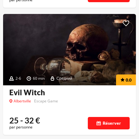
2-6
60 min
Средний
0.0
Evil Witch
Albertville
Escape Game
25 - 32
€
Réserver
par personne