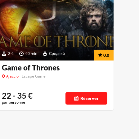
2-6
60 min
Средний
0.0
Game of Thrones
Ajaccio
Escape Game
22 - 35
€
Réserver
par personne