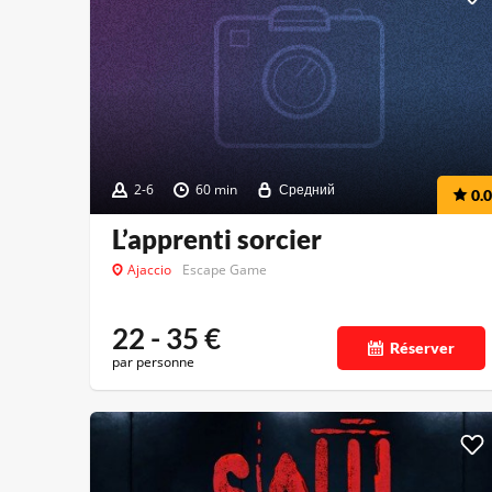
2-6
60 min
Средний
0.0
L’apprenti sorcier
Ajaccio
Escape Game
22 - 35
€
Réserver
par personne