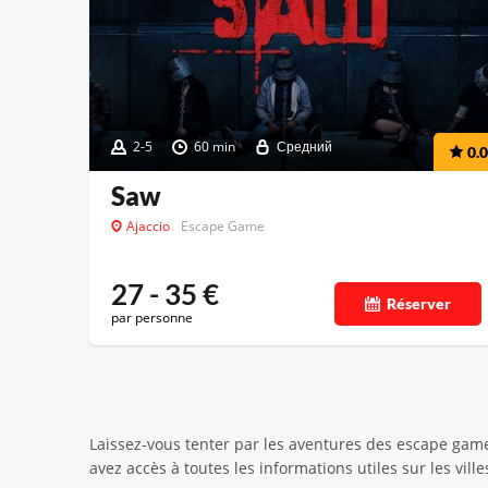
2-5
60 min
Средний
0.0
Saw
Ajaccio
Escape Game
27 - 35
€
Réserver
par personne
Laissez-vous tenter par les aventures des escape game
avez accès à toutes les informations utiles sur les vil