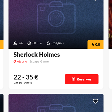
2-6
60 min
Средний
0.0
Sherlock Holmes
Ajaccio
Escape Game
22 - 35
€
Réserver
par personne