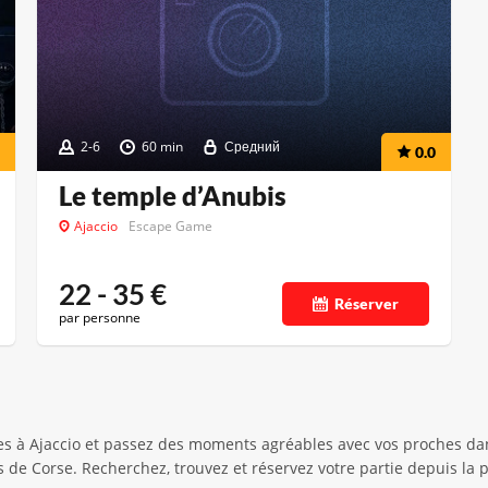
2-6
60 min
Средний
0.0
Le temple d’Anubis
Ajaccio
Escape Game
22 - 35
€
Réserver
par personne
s à Ajaccio et passez des moments agréables avec vos proches dans 
les de Corse. Recherchez, trouvez et réservez votre partie depuis la