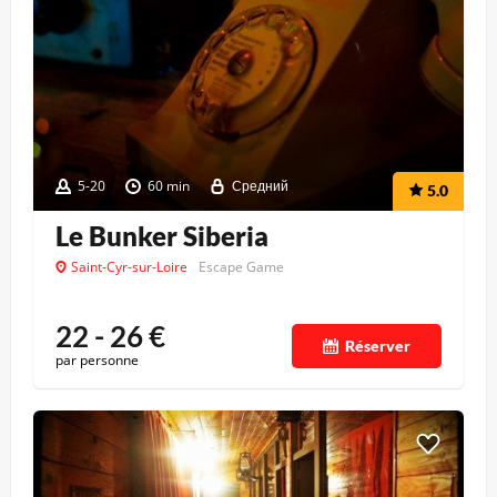
5-20
60 min
Средний
5.0
Le Bunker Siberia
Saint-Cyr-sur-Loire
Escape Game
22 - 26
€
Réserver
par personne