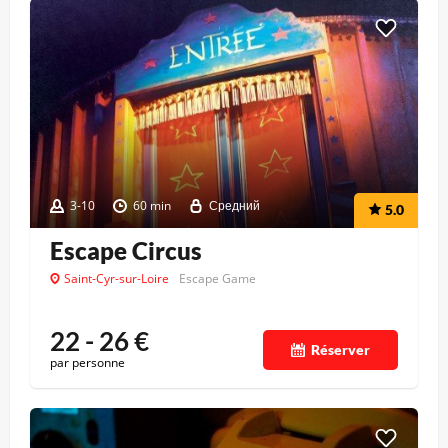
3-10
60 min
Средний
5.0
Escape Circus
Saint-Cyr-sur-Loire
Escape Game
22 - 26
€
Réserver
par personne