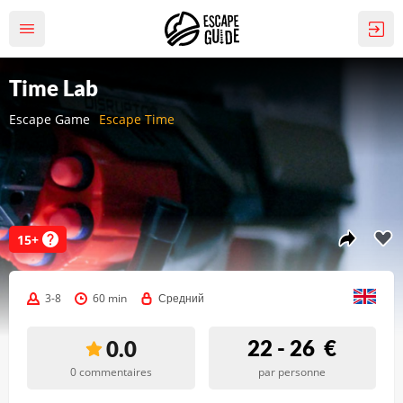
Time Lab
Escape Game
Escape Time
15+
3-8
60 min
Средний
22 - 26
€
0.0
0 commentaires
par personne