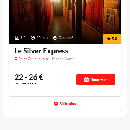
3-6
60 min
Средний
5.0
Le Silver Express
Saint-Cyr-sur-Loire
Escape Game
22 - 26
€
Réserver
par personne
Voir plus