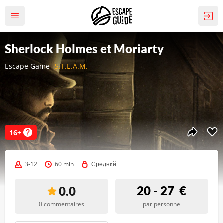
Sherlock Holmes et Moriarty
Escape Game
S.T.E.A.M.
16+
3-12
60 min
Средний
20 - 27
€
0.0
0 commentaires
par personne