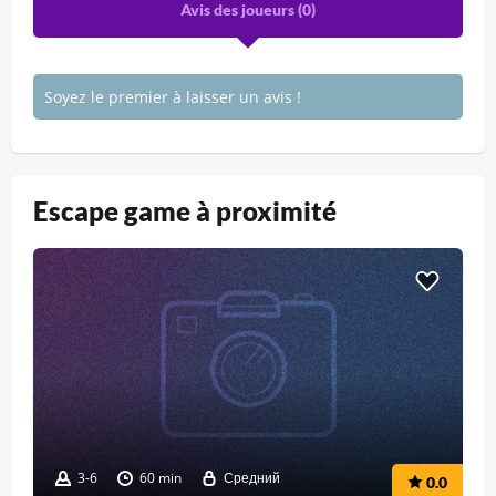
Avis des joueurs (
0
)
Soyez le premier à laisser un avis !
Escape game à proximité
3-6
60 min
Средний
0.0