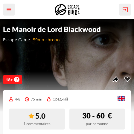
Le Manoir de Lord Blackwood
Escape Game
59mn chrono
18+
4-8
75 min
Средний
30 - 60
€
5.0
1 commentaires
par personne