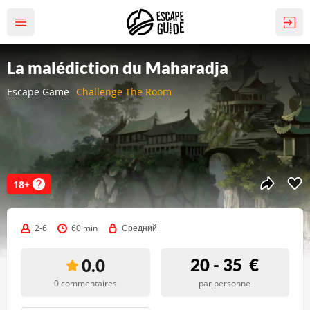
La malédiction du Maharadja
Escape Game
Challenge The Room
18+
2-6
60 min
Средний
20 - 35
€
0.0
0 commentaires
par personne