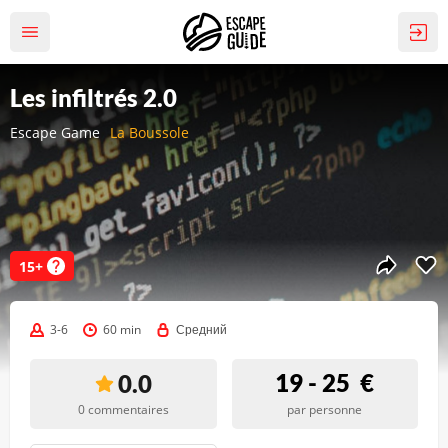
Les infiltrés 2.0
Escape Game
La Boussole
15+
3-6
60 min
Средний
19 - 25
€
0.0
0 commentaires
par personne