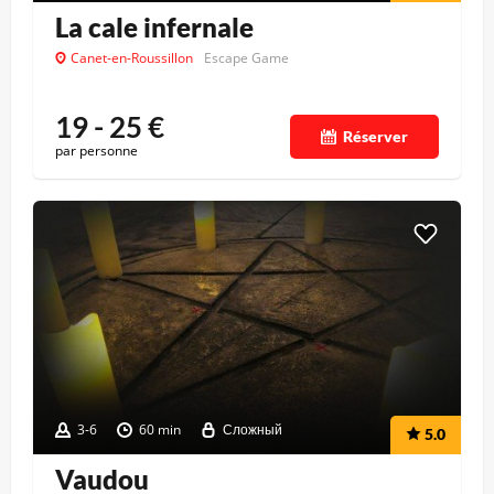
La cale infernale
Canet-en-Roussillon
Escape Game
19 - 25
€
Réserver
par personne
3-6
60 min
Сложный
5.0
Vaudou