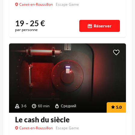
Canet-en-Roussillon
Escape Game
19 - 25
€
Réserver
par personne
3-6
60 min
Средний
5.0
Le cash du siècle
Canet-en-Roussillon
Escape Game