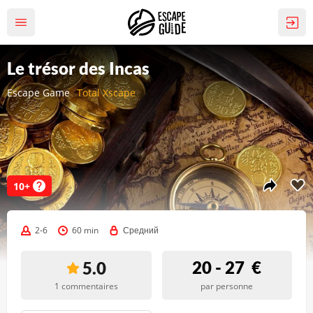
Le trésor des Incas
Escape Game
Total Xscape
10+
2-6
60 min
Средний
20 - 27
€
5.0
1 commentaires
par personne