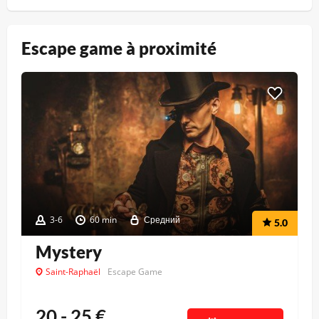
Escape game à proximité
3-6
60 min
Средний
5.0
Mystery
Saint-Raphaël
Escape Game
20 - 25
€