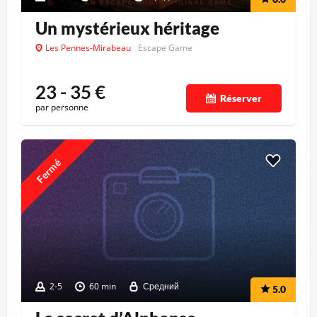
Un mystérieux héritage
Les Pennes-Mirabeau
Escape Game
23 - 35
€
Réserver
par personne
Fermé
2-5
60 min
Средний
5.0