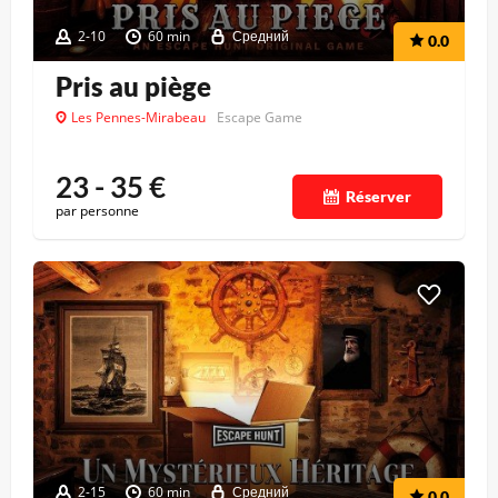
2-10
60 min
Средний
0.0
Pris au piège
Les Pennes-Mirabeau
Escape Game
23 - 35
€
Réserver
par personne
2-15
60 min
Средний
0.0