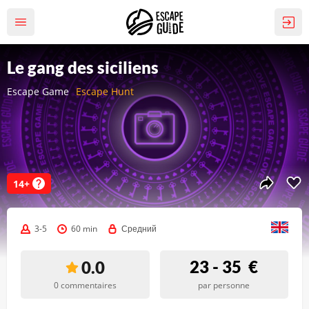
Le gang des siciliens
Escape Game
Escape Hunt
14+
3-5
60 min
Средний
23 - 35
€
0.0
0 commentaires
par personne