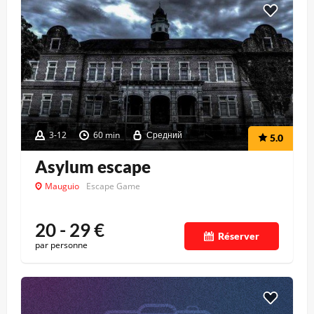
3-12
60 min
Средний
5.0
Asylum escape
Mauguio
Escape Game
20 - 29
€
Réserver
par personne