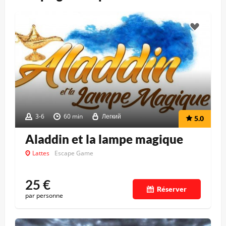
3-6
60 min
Легкий
5.0
Aladdin et la lampe magique
Lattes
Escape Game
25
€
Réserver
par personne