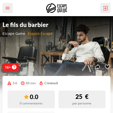
Le fils du barbier
Escape Game
Espace Escape
16+
3-6
60 min
Сложный
25
€
0.0
0 commentaires
par personne