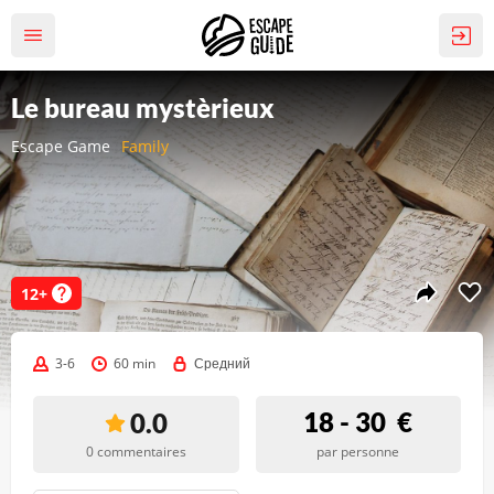
Le bureau mystèrieux
Escape Game
Family
12+
3-6
60 min
Средний
18 - 30
€
0.0
0 commentaires
par personne