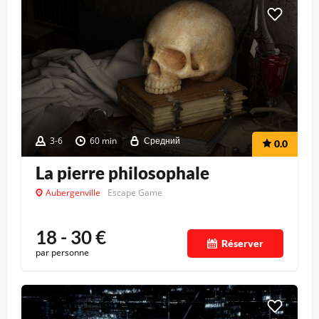
3-6
60 min
Средний
0.0
La pierre philosophale
Aubergenville
Escape Game
18 - 30
€
Réserver
par personne