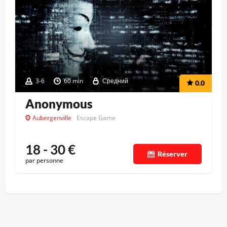
3-6
60 min
Средний
0.0
Anonymous
Aubergenville
Escape Game
18 - 30
€
Réserver
par personne